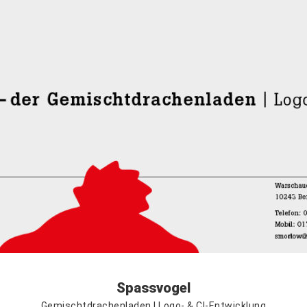
Spassvogel
Gemischtdrachenladen | ​​Logo- & CI-Entwicklung