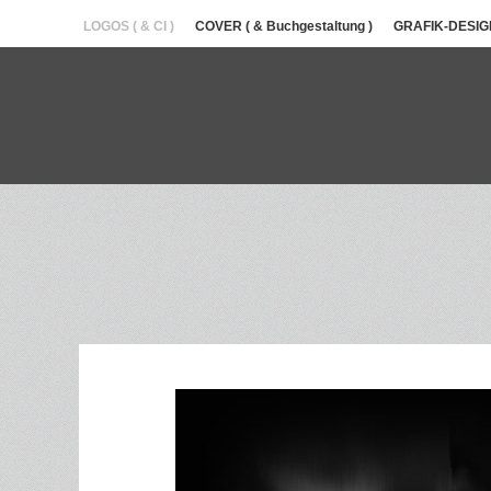
LOGOS ( & CI )
COVER ( & Buchgestaltung )
GRAFIK-DESIGN (